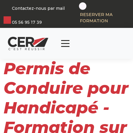
Panneau de gestion des cookies
Contactez-nous par mail
RESERVER MA
FORMATION
05 56 95 17 39
articl
0
Permis de
Conduire pour
Handicapé -
Formation sur