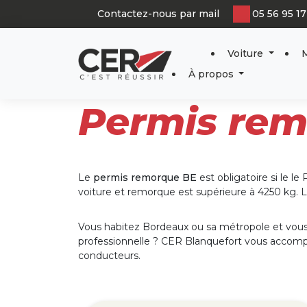
Panneau de gestion des cookies
Contactez-nous par mail
05 56 95 17
Voiture
M
À propos
Permis rem
Le
permis remorque BE
est obligatoire si le l
voiture et remorque est supérieure à 4250 kg. Le
Vous habitez Bordeaux ou sa métropole et vous
professionnelle ? CER Blanquefort vous accomp
conducteurs.