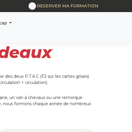
RESERVER MA FORMATION
articles
0
icap
rdeaux
e des deux P.T.A.C (F2 sur les cartes grises)
culation + circulation).
vane, un van à chevaux ou une remorque
ise, nous formons chaque année de nombreux