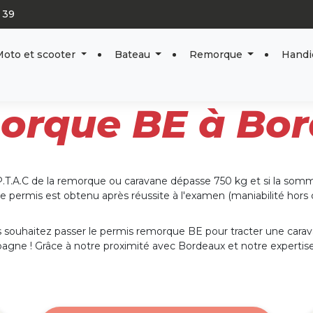
 39
oto et scooter
Bateau
Remorque
Hand
orque BE à Bo
e P.T.A.C de la remorque ou caravane dépasse 750 kg et si la somm
 permis est obtenu après réussite à l'examen (maniabilité hors cir
 souhaitez passer le permis remorque BE pour tracter une cara
agne ! Grâce à notre proximité avec Bordeaux et notre expert