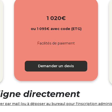
1 020€
ou 1 095€ avec code (ETG)
Facilités de paiement
Demander un devis
 ligne directement
r par mail (ou à déposer au bureau) pour l'inscription administ