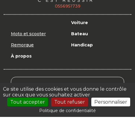
0556951739
Voiture
Moto et scooter
Bateau
Remorque
Handicap
À propos
Mon Compte Formation
Ce site utilise des cookies et vous donne le contrôle
sur ceux que vous souhaitez activer
Votre espace
Tout accepter
Tout refuser
Personnaliser
Politique de confidentialité
© 2026 | |
Mentions légales
| Création : Autoecole.biz