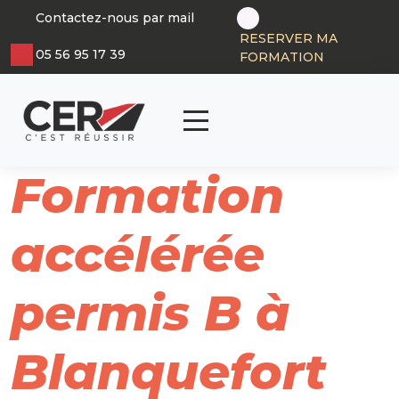
Panneau de gestion des cookies
Contactez-nous par mail
RESERVER MA
05 56 95 17 39
FORMATION
articl
0
Formation
accélérée
permis B à
Blanquefort