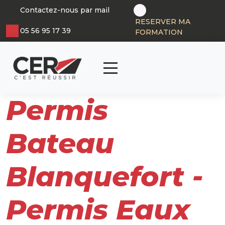
Panneau de gestion des cookies
Contactez-nous par mail
RESERVER MA
05 56 95 17 39
FORMATION
articl
0
Permis
Bateau
Blanquefort -
Permis Eaux