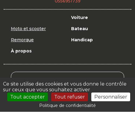
0556951739
Voiture
Moto et scooter
Bateau
Remorque
Handicap
À propos
Mon Compte Formation
Ce site utilise des cookies et vous donne le contrôle
sur ceux que vous souhaitez activer
Votre espace
Tout accepter
Tout refuser
Personnaliser
Politique de confidentialité
© 2026 | |
Mentions légales
| Création : Autoecole.biz
by
Orata