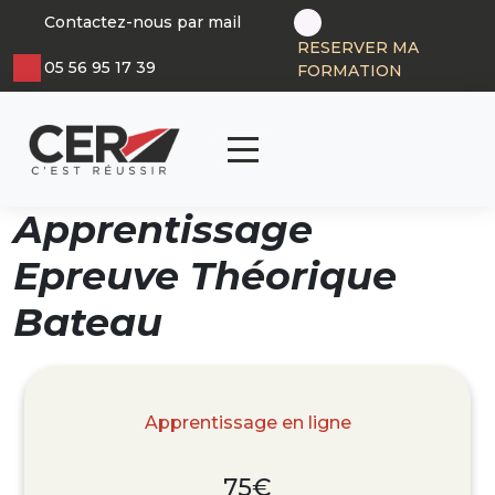
Panneau de gestion des cookies
Contactez-nous par mail
RESERVER MA
05 56 95 17 39
FORMATION
articl
0
Apprentissage
Epreuve Théorique
Bateau
Apprentissage en ligne
75€