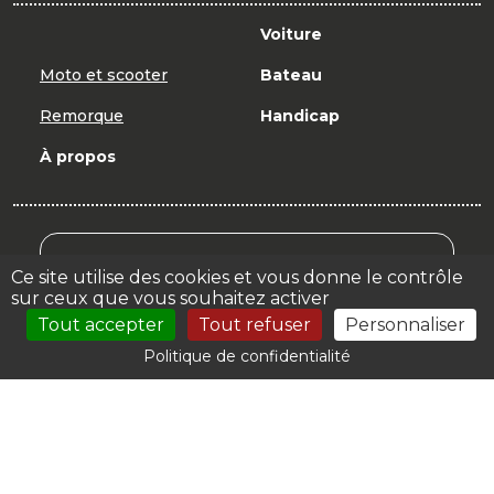
Voiture
Moto et scooter
Bateau
Remorque
Handicap
À propos
Mon Compte Formation
Ce site utilise des cookies et vous donne le contrôle
sur ceux que vous souhaitez activer
Votre espace
Tout accepter
Tout refuser
Personnaliser
Politique de confidentialité
© 2026 | |
Mentions légales
| Création : Autoecole.biz
by
Orata