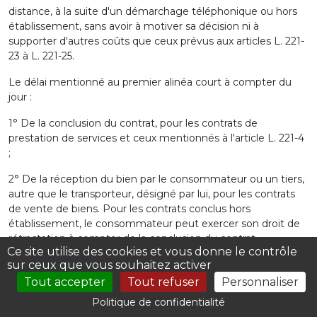
distance, à la suite d'un démarchage téléphonique ou hors
établissement, sans avoir à motiver sa décision ni à
supporter d'autres coûts que ceux prévus aux articles L. 221-
23 à L. 221-25.
Le délai mentionné au premier alinéa court à compter du
jour :
1° De la conclusion du contrat, pour les contrats de
prestation de services et ceux mentionnés à l'article L. 221-4
;
2° De la réception du bien par le consommateur ou un tiers,
autre que le transporteur, désigné par lui, pour les contrats
de vente de biens. Pour les contrats conclus hors
établissement, le consommateur peut exercer son droit de
rétractation à compter de la conclusion du contrat.
Ce site utilise des cookies et vous donne le contrôle
sur ceux que vous souhaitez activer
Dans le cas d'une commande portant sur plusieurs biens
livrés séparément ou dans le cas d'une commande d'un bien
Tout accepter
Tout refuser
Personnaliser
composé de lots ou de pièces multiples dont la livraison est
Politique de confidentialité
échelonnée sur une période définie, le délai court à compter