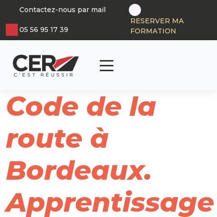
Panneau de gestion des cookies
Contactez-nous par mail
RESERVER MA
05 56 95 17 39
FORMATION
articl
0
Code de la
route à
Bordeaux.
Apprentissage